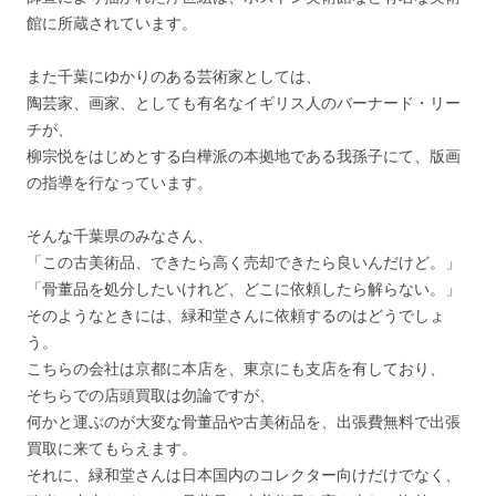
館に所蔵されています。
また千葉にゆかりのある芸術家としては、
陶芸家、画家、としても有名なイギリス人のバーナード・リー
チが、
柳宗悦をはじめとする白樺派の本拠地である我孫子にて、版画
の指導を行なっています。
そんな千葉県のみなさん、
「この古美術品、できたら高く売却できたら良いんだけど。」
「骨董品を処分したいけれど、どこに依頼したら解らない。」
そのようなときには、緑和堂さんに依頼するのはどうでしょ
う。
こちらの会社は京都に本店を、東京にも支店を有しており、
そちらでの店頭買取は勿論ですが、
何かと運ぶのが大変な骨董品や古美術品を、出張費無料で出張
買取に来てもらえます。
それに、緑和堂さんは日本国内のコレクター向けだけでなく、