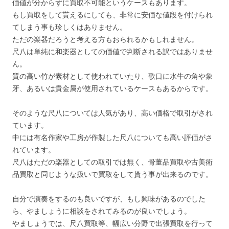
価値が分からずに買取不可能というケースもあります。
もし買取をして貰えるにしても、非常に安価な値段を付けられ
てしまう事も珍しくはありません。
ただの楽器だろうと考える方もおられるかもしれません。
尺八は単純に和楽器としての価値で判断される訳ではありませ
ん。
質の高い竹が素材として使われていたり、歌口に水牛の角や象
牙、あるいは貴金属が使用されているケースもあるからです。
そのような尺八については人気があり、高い価格で取引がされ
ています。
中には有名作家や工房が作製した尺八についても高い評価がさ
れています。
尺八はただの楽器としての取引では無く、骨董品買取や古美術
品買取と同じような扱いで買取をして貰う事が出来るのです。
自分で演奏をするのも良いですが、もし興味があるのでした
ら、やましょうに相談をされてみるのが良いでしょう。
やましょうでは、尺八買取等、幅広い分野で出張買取を行って